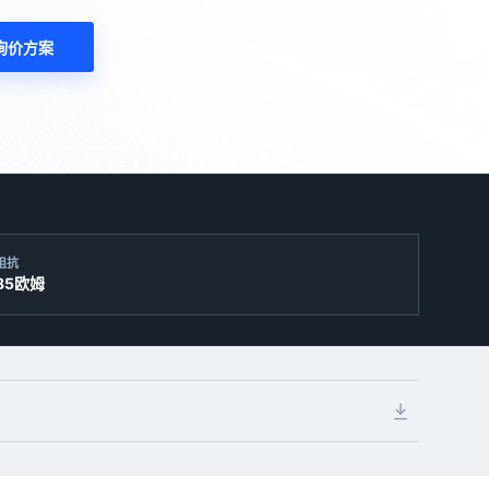
询价方案
阻抗
85欧姆