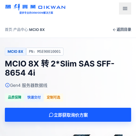
OIKWAN
提供专业的OEM/ODM解决方案
首页
首页
/
产品中心
/
MCIO 8X
返回目录
产品中心
MCIO 8X
PN: MSE90010001
新闻资讯
MCIO 8X 转 2*Slim SAS SFF-
8654 4i
下载中心
Gen4 服务器数据线
关于我们
品质保障
快速交付
定制可选
联系我们
立即获取询价方案
语言
English
Türkçe