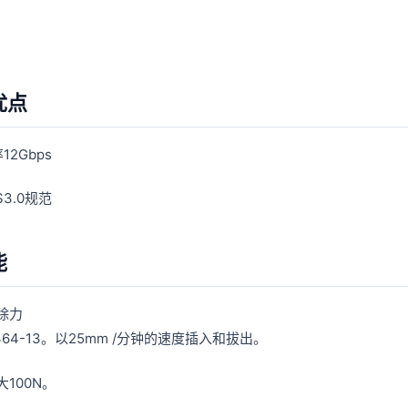
优点
12Gbps
S3.0规范
能
除力
 364-13。以25mm /分钟的速度插入和拔出。
100N。