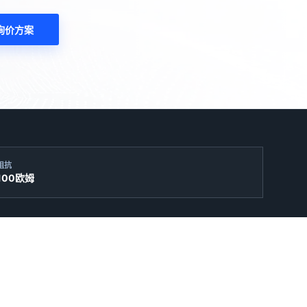
询价方案
阻抗
100欧姆