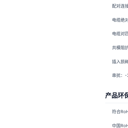
配对连接
电缆绝对
电缆对匹
共模阻抗
插入损耗
串扰：-3
产品环
符合Ro
中国Ro