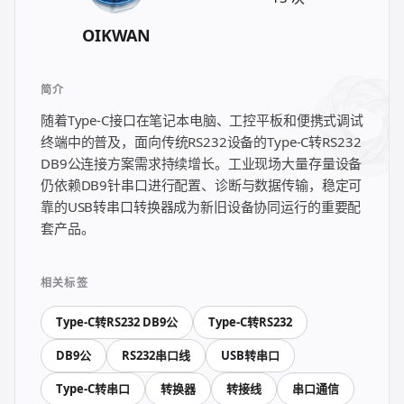
한국어
日本語
OIKWAN
العربية
Русский
简介
Deutsch
Français
随着Type-C接口在笔记本电脑、工控平板和便携式调试
Português
Español
终端中的普及，面向传统RS232设备的Type-C转RS232
DB9公连接方案需求持续增长。工业现场大量存量设备
ไทย
Tiếng Việt
仍依赖DB9针串口进行配置、诊断与数据传输，稳定可
Italiano
中文
靠的USB转串口转换器成为新旧设备协同运行的重要配
套产品。
相关标签
Type-C转RS232 DB9公
Type-C转RS232
DB9公
RS232串口线
USB转串口
Type-C转串口
转换器
转接线
串口通信