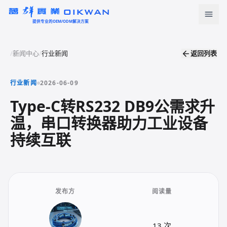
OIKWAN
提供专业的OEM/ODM解决方案
首页
/
新闻中心
/
行业新闻
返回列表
返回列表
产品中心
行业新闻
2026-06-09
新闻资讯
Type-C转RS232 DB9公需求升
温，串口转换器助力工业设备
下载中心
持续互联
关于我们
联系我们
发布方
阅读量
语言
English
Türkçe
13 次