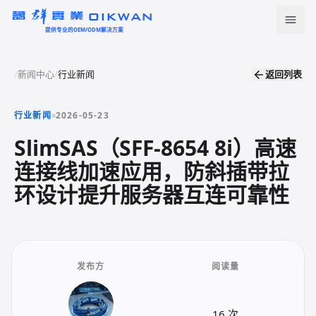
OIKWAN
提供专业的OEM/ODM解决方案
首页
/
新闻中心
/
行业新闻
返回列表
返回列表
产品中心
行业新闻
2026-05-23
新闻资讯
SlimSAS（SFF-8654 8i）高速
连接线加速应用，防斜插带拉
下载中心
环设计提升服务器互连可靠性
关于我们
联系我们
发布方
阅读量
语言
English
Türkçe
16 次