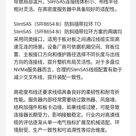
导致局部温升。SlimSAS连接线体积小、布线半径
相对灵活，在高密度服务器中具备较好的适配性。
SlimSAS（SFF8654 8i）防斜插带拉环 TO
SlimSAS（SFF8654 8i）防斜插带拉环方案的两端均
采用同类接口，适用于板对板之间通过线缆实现高
速互连的场景。设备厂商可依据机箱空间、背板位
置、主板接口方向和维护路径选择不同长度与出线
方向的连接线，提升整机布局灵活性。对于多盘位
NVMe服务器而言，合理的SlimSAS线缆配置有助于
减少交叉布线，提升装配一致性。
高密度布线还要求线缆具备良好的柔韧性和耐弯折
性能。服务器内部经常需要绕过散热器、风扇墙、
结构加强件和板卡边缘，如果线缆过硬，可能导致
连接器长期受力，影响接触稳定。行业内对高速线
缆的评估逐渐从单一电气指标扩展至机械适配、环
境耐受、生产一致性和可追溯性等综合维度。