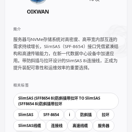
한국어
日本語
OIKWAN
العربية
Русский
简介
Deutsch
Français
服务器与NVMe存储系统对高密度、高带宽内部互连的
Português
Español
需求持续增长，SlimSAS（SFF-8654）接口凭借紧凑结
构和高速传输能力，在新一代数据中心设备中加速应
ไทย
Tiếng Việt
用。带防斜插与拉环设计的SlimSAS 8i连接线，正成为
Italiano
中文
提升装配可靠性和运维效率的重要选择。
相关标签
SlimSAS (SFF8654 8i)防斜插带拉环 TO SlimSAS
(SFF8654 8i)防斜插带拉环
SlimSAS
SFF-8654
i
防斜插
拉环
SlimSAS线缆
连接线
高速线缆
服务器