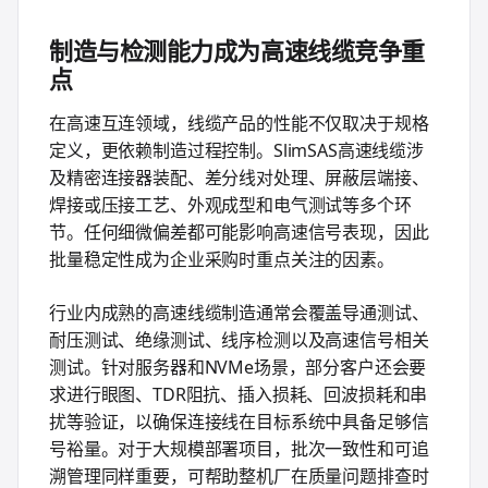
制造与检测能力成为高速线缆竞争重
点
在高速互连领域，线缆产品的性能不仅取决于规格
定义，更依赖制造过程控制。SlimSAS高速线缆涉
及精密连接器装配、差分线对处理、屏蔽层端接、
焊接或压接工艺、外观成型和电气测试等多个环
节。任何细微偏差都可能影响高速信号表现，因此
批量稳定性成为企业采购时重点关注的因素。
行业内成熟的高速线缆制造通常会覆盖导通测试、
耐压测试、绝缘测试、线序检测以及高速信号相关
测试。针对服务器和NVMe场景，部分客户还会要
求进行眼图、TDR阻抗、插入损耗、回波损耗和串
扰等验证，以确保连接线在目标系统中具备足够信
号裕量。对于大规模部署项目，批次一致性和可追
溯管理同样重要，可帮助整机厂在质量问题排查时